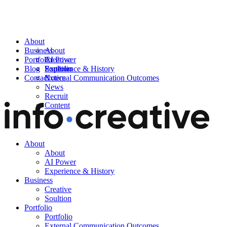
About
Business
About
Portfolio
AI Power
Creative
Blog
Experience & History
Soultion
Portfolio
Contact
External Communication Outcomes
Notice
News
Recruit
Content
About
About
AI Power
Experience & History
Business
Creative
Soultion
Portfolio
Portfolio
External Communication Outcomes