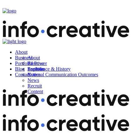
About
Business
About
Portfolio
AI Power
Creative
Blog
Experience & History
Soultion
Portfolio
Contact
External Communication Outcomes
Notice
News
Recruit
Content