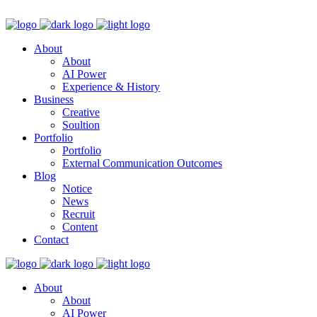
About
About
AI Power
Experience & History
Business
Creative
Soultion
Portfolio
Portfolio
External Communication Outcomes
Blog
Notice
News
Recruit
Content
Contact
About
About
AI Power