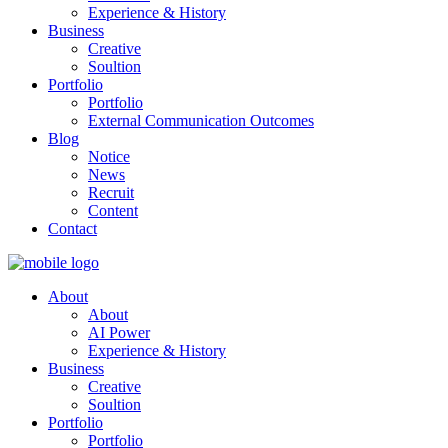
Experience & History
Business
Creative
Soultion
Portfolio
Portfolio
External Communication Outcomes
Blog
Notice
News
Recruit
Content
Contact
About
About
AI Power
Experience & History
Business
Creative
Soultion
Portfolio
Portfolio