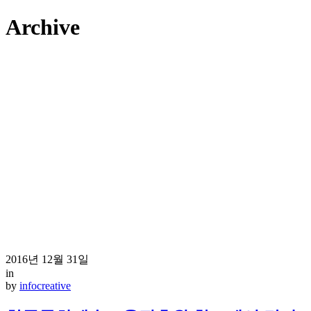
Archive
2016년 12월 31일
in
by
infocreative