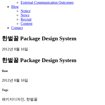
External Communication Outcomes
Blog
Notice
News
Recruit
Content
Contact
한벌꿀 Package Design System
2012년 8월 16일
한벌꿀 Package Design System
Date
2012년 8월 16일
Tags
패키지디자인, 한벌꿀