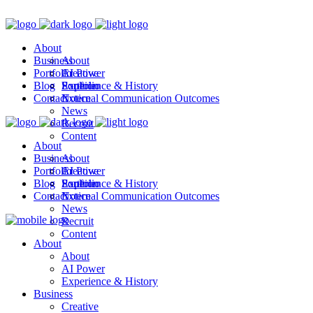
About
Business
About
Portfolio
AI Power
Creative
Blog
Experience & History
Soultion
Portfolio
Contact
External Communication Outcomes
Notice
News
Recruit
Content
About
Business
About
Portfolio
AI Power
Creative
Blog
Experience & History
Soultion
Portfolio
Contact
External Communication Outcomes
Notice
News
Recruit
Content
About
About
AI Power
Experience & History
Business
Creative