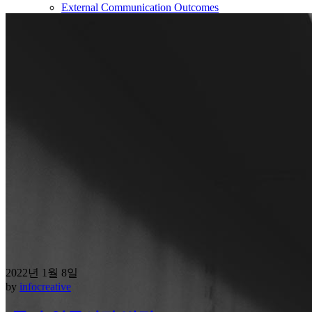
External Communication Outcomes
Blog
Notice
News
Recruit
Content
Contact
2022년 1월 8일
by
infocreative