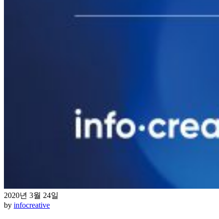
2020년 3월 24일
by
infocreative