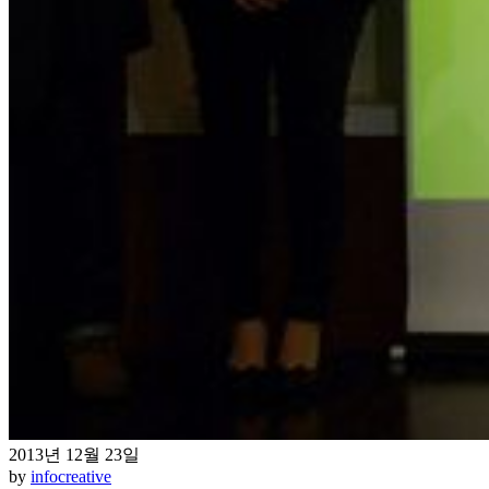
2013년 12월 23일
by
infocreative